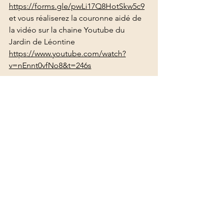
https://forms.gle/pwLi17Q8HotSkw5c9
et vous réaliserez la couronne aidé de 
la vidéo sur la chaine Youtube du 
Jardin de Léontine 
https://www.youtube.com/watch?
v=nEnnt0vfNo8&t=246s
A tout bientôt
Anne
Voir tout
Posts récents