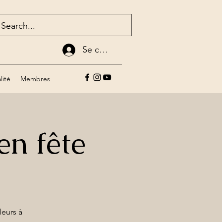
Se connecter
lité
Membres
 en fête
leurs à