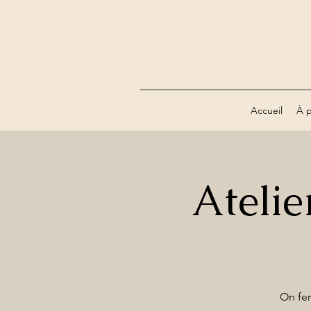
Accueil
À 
Atelier
On fer