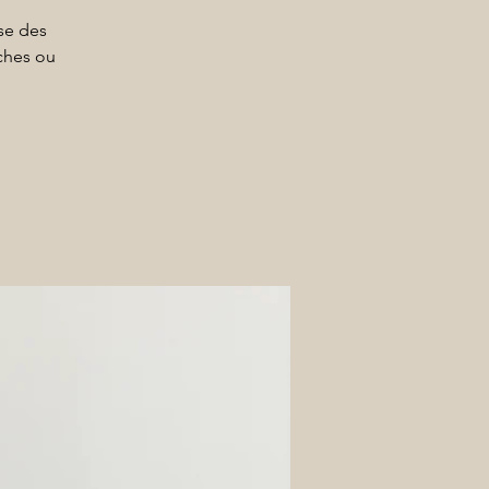
se des
iches ou