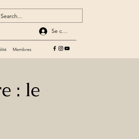
Se connecter
lité
Membres
e : le