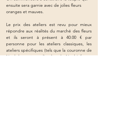
ensuite sera garnie avec de jolies fleurs 
oranges et mauves.
Le prix des ateliers est revu pour mieux 
répondre aux réalités du marché des fleurs 
et ils seront à présent à 40.00 € par 
personne pour les ateliers classiques, les 
ateliers spécifiques (tels que la couronne de 
Noël, le sapin ou l'atelier de Noël ) feront 
l'objet d'une tarification spécifique.
Afficher plus
Partager cet événement