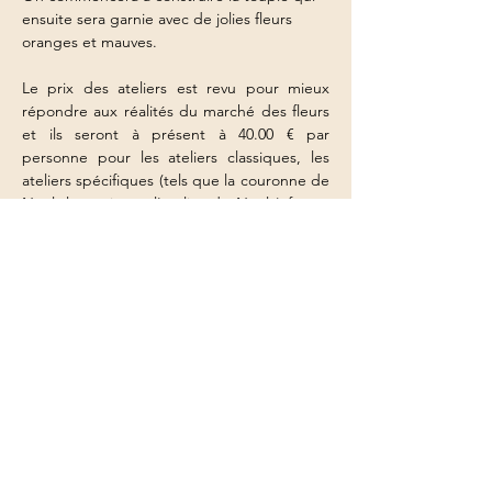
ensuite sera garnie avec de jolies fleurs 
oranges et mauves.
Le prix des ateliers est revu pour mieux 
répondre aux réalités du marché des fleurs 
et ils seront à présent à 40.00 € par 
personne pour les ateliers classiques, les 
ateliers spécifiques (tels que la couronne de 
Noël, le sapin ou l'atelier de Noël ) feront 
l'objet d'une tarification spécifique.
Afficher plus
Partager cet événement