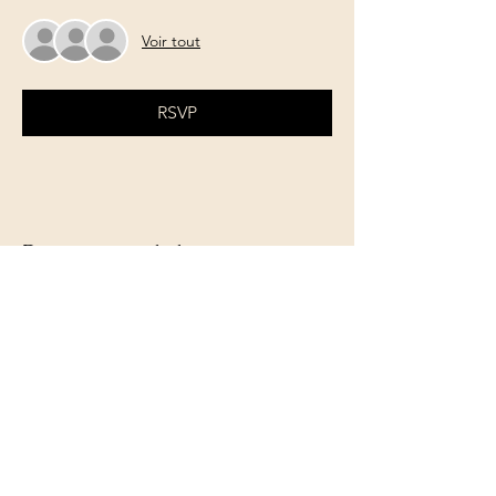
Voir tout
RSVP
Partager cet événement
Le Jardin de Léontine
Rue Berger Mimie,9
1450 Chastre
+32 486 89 02 70