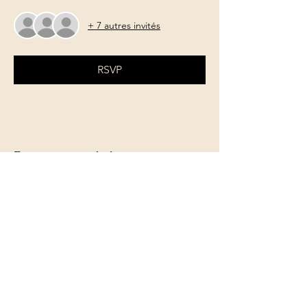
+ 7 autres invités
RSVP
Partager cet événement
Le Jardin de Léontine
Rue Berger Mimie,9
1450 Chastre
+32 486 89 02 70