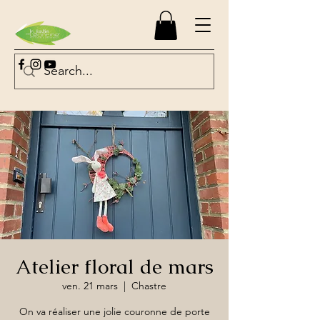
Atelier floral de mars
ven. 21 mars
  |  
Chastre
On va réaliser une jolie couronne de porte