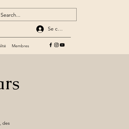
Se connecter
lité
Membres
ars
e, des