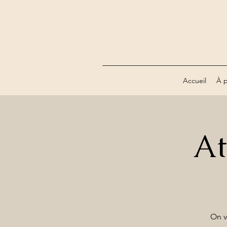
Accueil
À 
At
On va