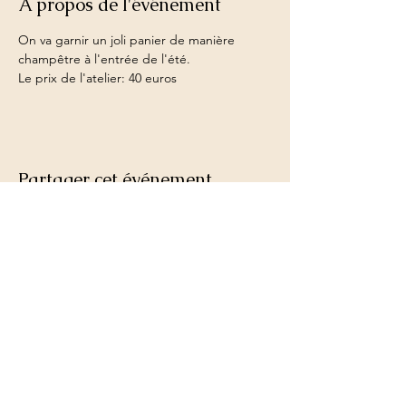
À propos de l'événement
On va garnir un joli panier de manière 
champêtre à l'entrée de l'été.
Le prix de l'atelier: 40 euros
Partager cet événement
Le Jardin de Léontine
Rue Berger Mimie,9
1450 Chastre
+32 486 89 02 70
anne@lejardindeleontine.be