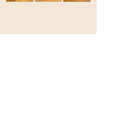
Afficher plus
Partager cet événement
Le Jardin de Léontine
Rue Berger Mimie,9
1450 Chastre