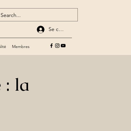
Se connecter
lité
Membres
: la
e