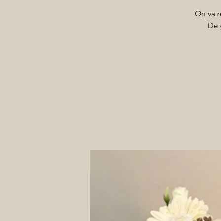
On va r
De 