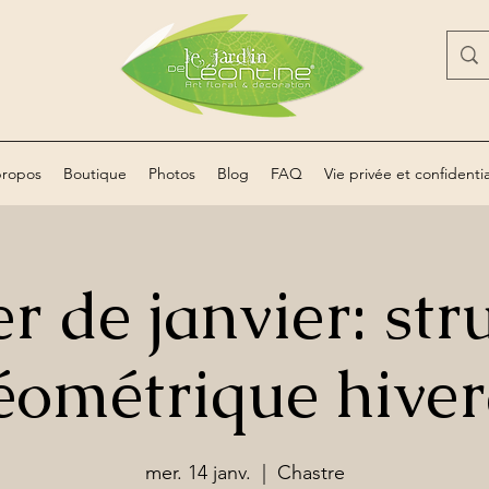
propos
Boutique
Photos
Blog
FAQ
Vie privée et confidentia
er de janvier: str
éométrique hiver
mer. 14 janv.
  |  
Chastre