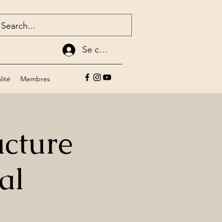
Se connecter
lité
Membres
ucture
al