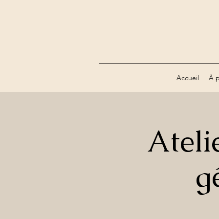
Accueil
À 
Ateli
g