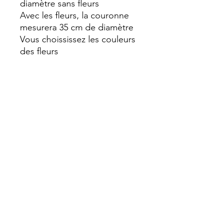
diamètre sans fleurs
Avec les fleurs, la couronne
mesurera 35 cm de diamètre
Vous choississez les couleurs
des fleurs
Le Jardin de Léontine
Rue Berger Mimie,9
1450 Chastre
+32 486 89 02 70
anne@lejardindeleontine.be
Belfius BE54
0689 4914 2397
BCE: BE0790.317.594